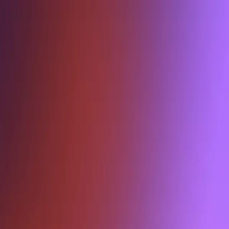
Entrar
Artista
Clube
Conversas
Loja
Fãs
Loja
Criar perfil
Quem somos
Termos de uso
Política de privacidade